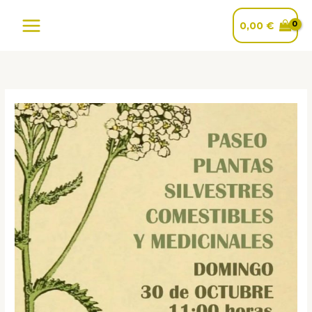
Ir
al
0,00
€
contenido