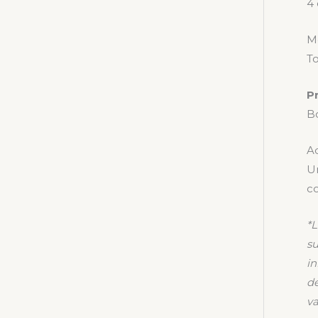
4 
M
To
P
B
Ad
Un
co
*
L
su
in
de
va