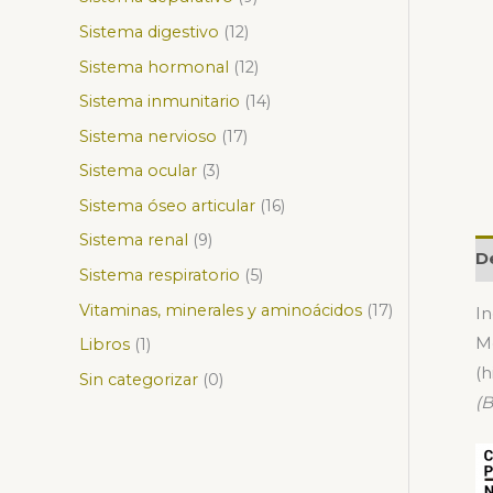
Sistema digestivo
12
Sistema hormonal
12
Sistema inmunitario
14
Sistema nervioso
17
Sistema ocular
3
Sistema óseo articular
16
Sistema renal
9
D
Sistema respiratorio
5
Vitaminas, minerales y aminoácidos
17
In
Me
Libros
1
(h
Sin categorizar
0
(B