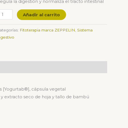
egula la digestión y normaliza el tracto intestinal
Añadir al carrito
ategorías:
Fitoterapia marca ZEPPELIN
,
Sistema
igestivo
s [Yogurtab
®
], cápsula vegetal
] y extracto seco de hoja y tallo de bambú