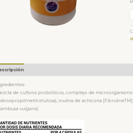
R
C
d
escripción
Valoraciones (0)
gredientes:
zcla de cultivos probióticos, complejo de microorganismo
idroxipropilmetilcelulosa), inulina de achicoria [Fibruline
TM
ambusa vulgaris)
.