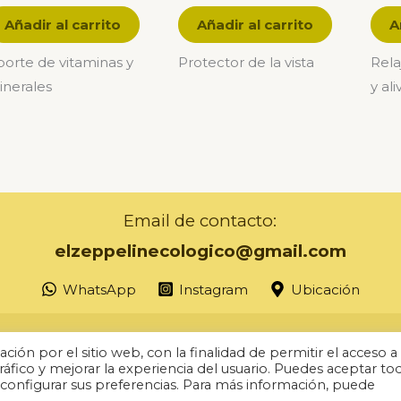
Añadir al carrito
Añadir al carrito
A
orte de vitaminas y
Protector de la vista
Rela
inerales
y al
Email de contacto:
elzeppelinecologico@gmail.com
WhatsApp
Instagram
Ubicación
Política de ventas
ión por el sitio web, con la finalidad de permitir el acceso a 
AVISO LEGAL Y Política de privacidad
ráfico y mejorar la experiencia del usuario. Puedes aceptar to
o configurar sus preferencias. Para más información, puede
Accesibilidad