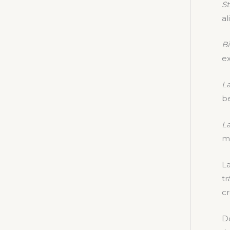
St
al
Bi
ex
La
be
L
mi
L
tr
cr
Do