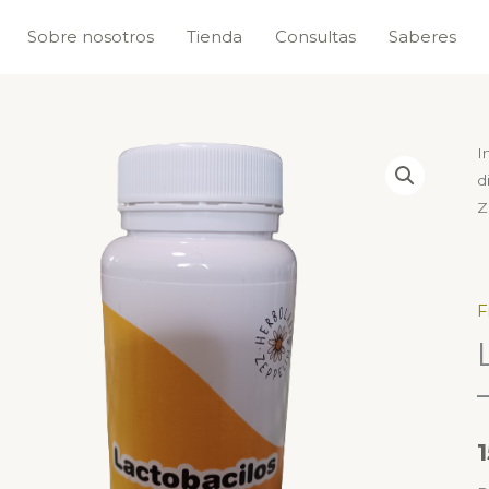
Sobre nosotros
Tienda
Consultas
Saberes
L
I
d
6
Z
c
-
H
Z
F
c