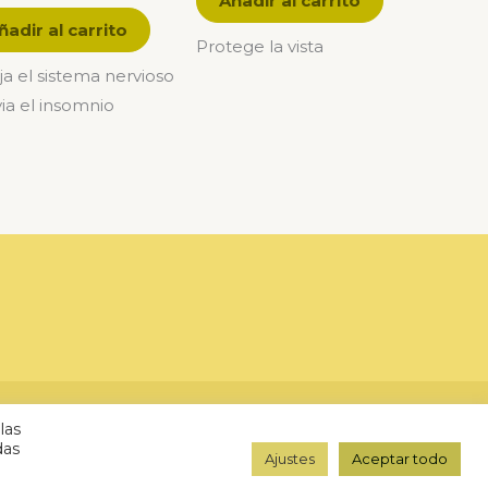
Añadir al carrito
ñadir al carrito
Protege la vista
ja el sistema nervioso
ivia el insomnio
Diseño web:
AuxDesign
las
das
Ajustes
Aceptar todo