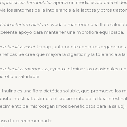
reptococcus termophilus
aporta un medio ácido para el desa
ivia los síntomas de la intolerancia a la lactosa y otros trasto
fidobacterium bifidum
, ayuda a mantener una flora saludab
celente apoyo para mantener una microflora equilibrada.
ctobacillus casei
, trabaja juntamente con otros organismos
néficas. Se cree que mejora la digestión y la tolerancia a la
actobacillus rhamnosus
, ayuda a eliminar las ocasionales m
croflora saludable.
a
Inulina
es una fibra dietética soluble, que promueve los mo
ánsito intestinal, estimula el crecimiento de la flora intesti
ecimiento de microorganismos beneficiosos para la salud).
sis diaria recomendada: