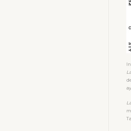
In
La
de
ay
La
m
Ta