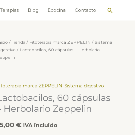
Buscar
Terapias
Blog
Ecocina
Contacto
actobacilos,
nicio
/
Tienda
/
Fitoterapia marca ZEPPELIN
/
Sistema
igestivo
/ Lactobacilos, 60 cápsulas – Herbolario
0
eppelin
ápsulas
erbolario
eppelin
itoterapia marca ZEPPELIN
,
Sistema digestivo
antidad
Lactobacilos, 60 cápsulas
– Herbolario Zeppelin
15,00
€
IVA incluido