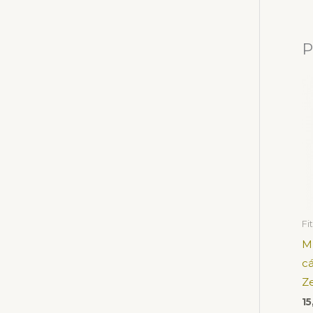
P
Fi
Mu
cá
Z
1