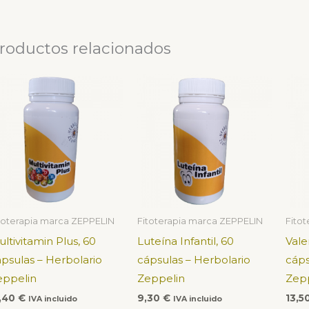
roductos relacionados
toterapia marca ZEPPELIN
Fitoterapia marca ZEPPELIN
Fito
ltivitamin Plus, 60
Luteína Infantil, 60
Vale
psulas – Herbolario
cápsulas – Herbolario
cáps
eppelin
Zeppelin
Zepp
5,40
€
9,30
€
13,5
IVA incluido
IVA incluido