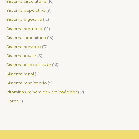
Sistema circulatorio
16
s
s
o
s
o
o
o
s
o
s
o
o
o
o
s
o
Sistema depurativo
9
s
s
s
s
s
s
s
s
s
s
Sistema digestivo
12
Sistema hormonal
12
Sistema inmunitario
14
Sistema nervioso
17
Sistema ocular
3
Sistema óseo articular
16
Sistema renal
9
Sistema respiratorio
5
Vitaminas, minerales y aminoácidos
17
Libros
1