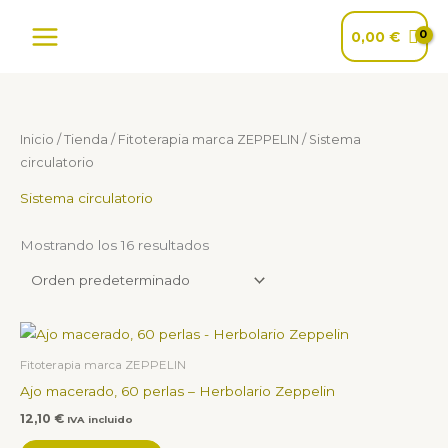
Ir
al
0,00
€
contenido
Inicio
/
Tienda
/
Fitoterapia marca ZEPPELIN
/ Sistema
circulatorio
Sistema circulatorio
Mostrando los 16 resultados
Fitoterapia marca ZEPPELIN
Ajo macerado, 60 perlas – Herbolario Zeppelin
12,10
€
IVA incluido