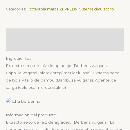
Categorías:
Fitoterapia marca ZEPPELIN
,
Sistema circulatorio
Descripción
Valoraciones (0)
Ingredientes:
Extracto seco de raíz de agracejo (Berberis vulgaris),
Cápsula vegetal (hidroxipropilmetilcelulosa), Extracto seco
de hoja y tallo de bambú (Bambusa vulgaris), Agente de
carga (celulosa microcristalina)
Información del producto:
Extracto seco de raíz de agracejo (Berberis vulgaris). La
berberina es un alcaloide que se encuentra presente como