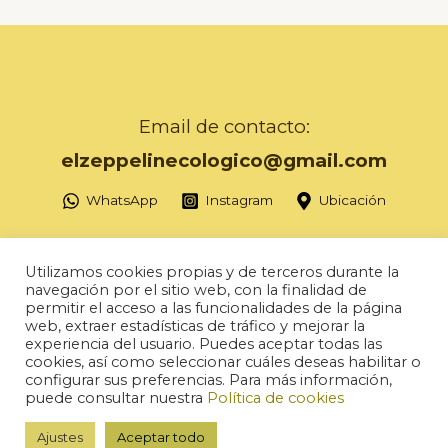
Email de contacto:
elzeppelinecologico@gmail.com
WhatsApp
Instagram
Ubicación
Utilizamos cookies propias y de terceros durante la
navegación por el sitio web, con la finalidad de
permitir el acceso a las funcionalidades de la página
Copyright © 2026 Herbolario Zeppelin
web, extraer estadísticas de tráfico y mejorar la
experiencia del usuario. Puedes aceptar todas las
Política de ventas
cookies, así como seleccionar cuáles deseas habilitar o
configurar sus preferencias. Para más información,
AVISO LEGAL Y Política de privacidad
puede consultar nuestra
Política de cookies
Accesibilidad
Ajustes
Aceptar todo
Diseño web:
AuxDesign