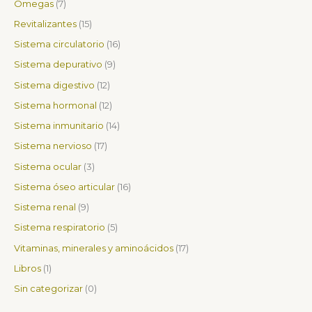
Omegas
7
t
t
t
t
c
t
t
c
c
c
t
c
t
c
c
c
c
t
c
Revitalizantes
15
o
o
o
o
t
o
o
t
t
t
o
t
o
t
t
t
t
o
t
Sistema circulatorio
16
s
s
o
s
s
o
o
o
s
o
s
o
o
o
o
s
o
Sistema depurativo
9
s
s
s
s
s
s
s
s
s
s
Sistema digestivo
12
Sistema hormonal
12
Sistema inmunitario
14
Sistema nervioso
17
Sistema ocular
3
Sistema óseo articular
16
Sistema renal
9
Sistema respiratorio
5
Vitaminas, minerales y aminoácidos
17
Libros
1
Sin categorizar
0