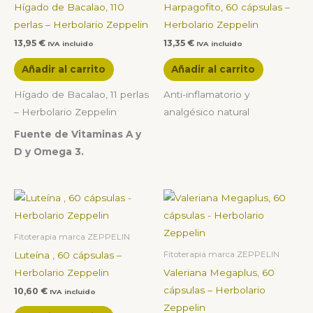
Hígado de Bacalao, 110
Harpagofito, 60 cápsulas –
perlas – Herbolario Zeppelin
Herbolario Zeppelin
13,95
€
13,35
€
IVA incluido
IVA incluido
Añadir al carrito
Añadir al carrito
Hígado de Bacalao, 11 perlas
Anti-inflamatorio y
– Herbolario Zeppelin
analgésico natural
Fuente de Vitaminas A y
D y Omega 3.
Fitoterapia marca ZEPPELIN
Luteína , 60 cápsulas –
Fitoterapia marca ZEPPELIN
Herbolario Zeppelin
Valeriana Megaplus, 60
cápsulas – Herbolario
10,60
€
IVA incluido
Zeppelin