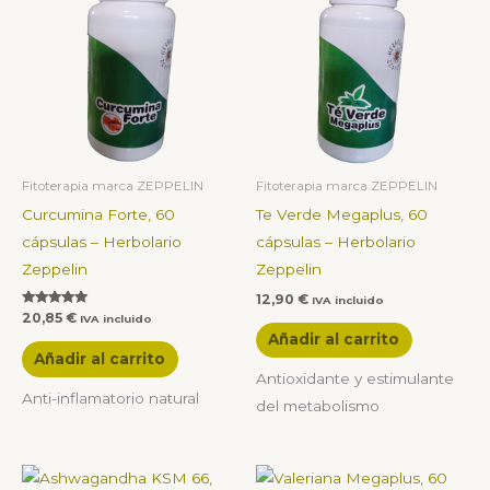
Fitoterapia marca ZEPPELIN
Fitoterapia marca ZEPPELIN
Curcumina Forte, 60
Te Verde Megaplus, 60
cápsulas – Herbolario
cápsulas – Herbolario
Zeppelin
Zeppelin
12,90
€
IVA incluido
Valorado con
20,85
€
IVA incluido
5.00
Añadir al carrito
de 5
Añadir al carrito
Antioxidante y estimulante
Anti-inflamatorio natural
del metabolismo