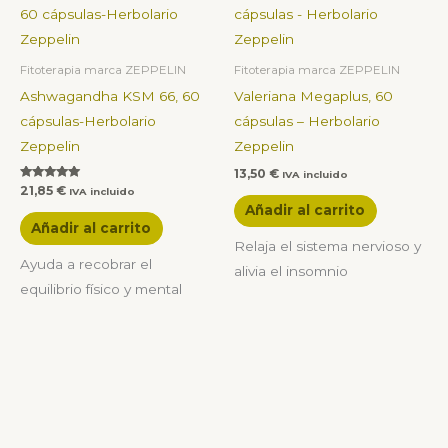
Fitoterapia marca ZEPPELIN
Fitoterapia marca ZEPPELIN
Ashwagandha KSM 66, 60
Valeriana Megaplus, 60
cápsulas-Herbolario
cápsulas – Herbolario
Zeppelin
Zeppelin
13,50
€
IVA incluido
Valorado con
21,85
€
IVA incluido
5.00
Añadir al carrito
de 5
Añadir al carrito
Relaja el sistema nervioso y
Ayuda a recobrar el
alivia el insomnio
equilibrio físico y mental