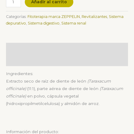
Añadir al carrito
Categorías:
Fitoterapia marca ZEPPELIN
,
Revitalizantes
,
Sistema
depurativo
,
Sistema digestivo
,
Sistema renal
Descripción
Valoraciones (0)
Ingredientes:
Extracto seco de raíz de diente de león
(Taraxacum
officinale)
(11:1), parte aérea de diente de león
(Taraxacum
officinale)
en polvo, cápsula vegetal
(hidroxipropilmetilcelulosa) y almidón de arroz.
Información del producto: