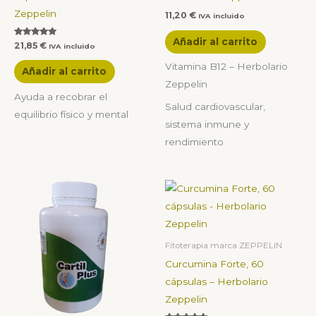
Zeppelin
11,20
€
IVA incluido
Añadir al carrito
Valorado con
21,85
€
IVA incluido
5.00
de 5
Vitamina B12 – Herbolario
Añadir al carrito
Zeppelin
Ayuda a recobrar el
Salud cardiovascular,
equilibrio físico y mental
sistema inmune y
rendimiento
Fitoterapia marca ZEPPELIN
Curcumina Forte, 60
cápsulas – Herbolario
Zeppelin