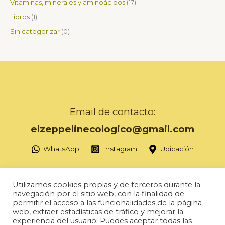
Vitaminas, minerales y aminoácidos
17
Libros
1
Sin categorizar
0
Email de contacto:
elzeppelinecologico@gmail.com
WhatsApp
Instagram
Ubicación
Utilizamos cookies propias y de terceros durante la
navegación por el sitio web, con la finalidad de
permitir el acceso a las funcionalidades de la página
Copyright © 2026 Herbolario Zeppelin
web, extraer estadísticas de tráfico y mejorar la
experiencia del usuario. Puedes aceptar todas las