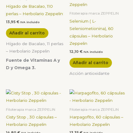
Hígado de Bacalao, 110
perlas – Herbolario Zeppelin
Fitoterapia marca ZEPPELIN
Selenium ( L-
13,95
€
IVA incluido
Seleniometionina), 60
Añadir al carrito
cápsulas – Herbolario
Zeppelin
Hígado de Bacalao, 11 perlas
– Herbolario Zeppelin
12,10
€
IVA incluido
Fuente de Vitaminas A y
Añadir al carrito
D y Omega 3.
Acción antioxidante
Fitoterapia marca ZEPPELIN
Fitoterapia marca ZEPPELIN
Cisty Stop , 30 cápsulas –
Harpagofito, 60 cápsulas –
Herbolario Zeppelin
Herbolario Zeppelin
14,80
€
13,35
€
IVA incluido
IVA incluido