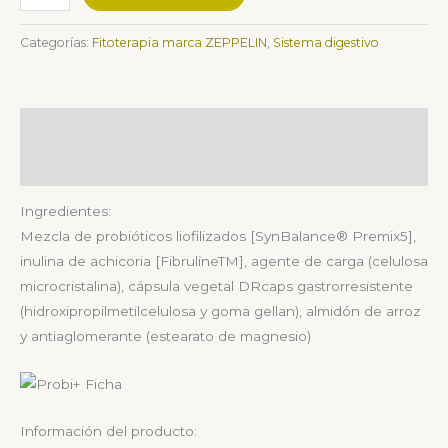
Categorías:
Fitoterapia marca ZEPPELIN
,
Sistema digestivo
Descripción
Valoraciones (0)
Ingredientes:
Mezcla de probióticos liofilizados [SynBalance
®
Premix5],
inulina de achicoria [Fibruline
TM
], agente de carga (celulosa
microcristalina), cápsula vegetal DRcaps gastrorresistente
(hidroxipropilmetilcelulosa y goma gellan), almidón de arroz
y antiaglomerante (estearato de magnesio)
Información del producto: