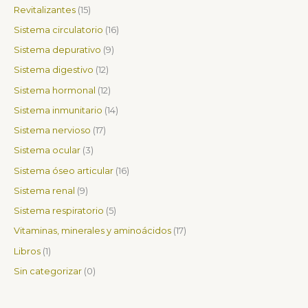
t
t
t
t
c
t
t
c
c
c
t
c
t
c
c
c
c
t
c
Revitalizantes
15
o
o
o
o
t
o
o
t
t
t
o
t
o
t
t
t
t
o
t
Sistema circulatorio
16
s
s
o
s
s
o
o
o
s
o
s
o
o
o
o
s
o
Sistema depurativo
9
s
s
s
s
s
s
s
s
s
s
Sistema digestivo
12
Sistema hormonal
12
Sistema inmunitario
14
Sistema nervioso
17
Sistema ocular
3
Sistema óseo articular
16
Sistema renal
9
Sistema respiratorio
5
Vitaminas, minerales y aminoácidos
17
Libros
1
Sin categorizar
0