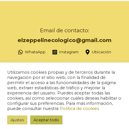
Email de contacto:
elzeppelinecologico@gmail.com
WhatsApp
Instagram
Ubicación
Utilizamos cookies propias y de terceros durante la
navegación por el sitio web, con la finalidad de
permitir el acceso a las funcionalidades de la página
Copyright © 2026 Herbolario Zeppelin
web, extraer estadísticas de tráfico y mejorar la
experiencia del usuario. Puedes aceptar todas las
Política de ventas
cookies, así como seleccionar cuáles deseas habilitar o
configurar sus preferencias. Para más información,
AVISO LEGAL Y Política de privacidad
puede consultar nuestra
Política de cookies
Accesibilidad
Ajustes
Aceptar todo
Diseño web:
AuxDesign