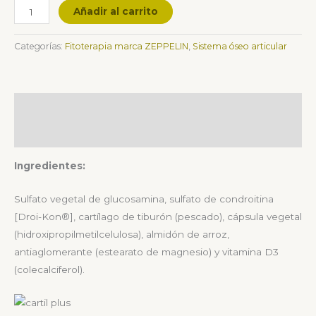
Añadir al carrito
Categorías:
Fitoterapia marca ZEPPELIN
,
Sistema óseo articular
Descripción
Valoraciones (1)
Ingredientes:
Sulfato vegetal de glucosamina, sulfato de condroitina
[Droi-Kon®], cartílago de tiburón (pescado), cápsula vegetal
(hidroxipropilmetilcelulosa), almidón de arroz,
antiaglomerante (estearato de magnesio) y vitamina D3
(colecalciferol).