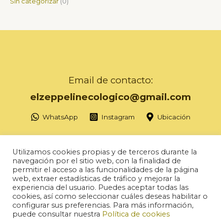
Sin categorizar
0
Email de contacto:
elzeppelinecologico@gmail.com
WhatsApp
Instagram
Ubicación
Utilizamos cookies propias y de terceros durante la
navegación por el sitio web, con la finalidad de
permitir el acceso a las funcionalidades de la página
Copyright © 2026 Herbolario Zeppelin
web, extraer estadísticas de tráfico y mejorar la
experiencia del usuario. Puedes aceptar todas las
Política de ventas
cookies, así como seleccionar cuáles deseas habilitar o
configurar sus preferencias. Para más información,
AVISO LEGAL Y Política de privacidad
puede consultar nuestra
Política de cookies
Accesibilidad