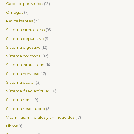
u
u
u
u
d
u
u
d
d
d
u
d
u
d
d
d
d
u
d
Cabello, piel y uñas
13
c
c
c
c
u
c
c
u
u
u
c
u
c
u
u
u
u
c
u
Omegas
7
t
t
t
t
c
t
t
c
c
c
t
c
t
c
c
c
c
t
c
Revitalizantes
15
o
o
o
o
t
o
o
t
t
t
o
t
o
t
t
t
t
o
t
Sistema circulatorio
16
s
s
o
s
s
o
o
o
s
o
s
o
o
o
o
s
o
Sistema depurativo
9
s
s
s
s
s
s
s
s
s
s
Sistema digestivo
12
Sistema hormonal
12
Sistema inmunitario
14
Sistema nervioso
17
Sistema ocular
3
Sistema óseo articular
16
Sistema renal
9
Sistema respiratorio
5
Vitaminas, minerales y aminoácidos
17
Libros
1