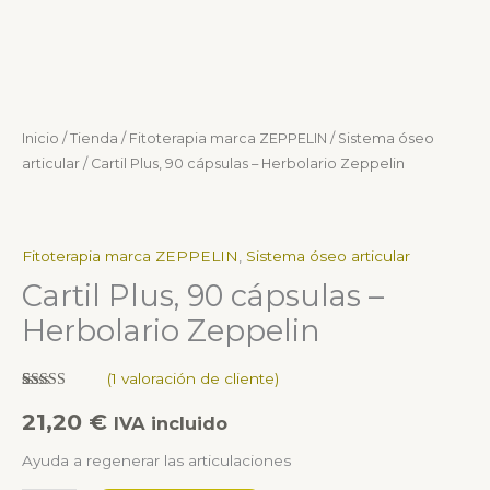
Inicio
/
Tienda
/
Fitoterapia marca ZEPPELIN
/
Sistema óseo
articular
/ Cartil Plus, 90 cápsulas – Herbolario Zeppelin
Fitoterapia marca ZEPPELIN
,
Sistema óseo articular
Cartil Plus, 90 cápsulas –
Herbolario Zeppelin
(
1
valoración de cliente)
Valorado
1
con
5.00
de
21,20
€
IVA incluido
5 en base a
valoración
de un cliente
Ayuda a regenerar las articulaciones