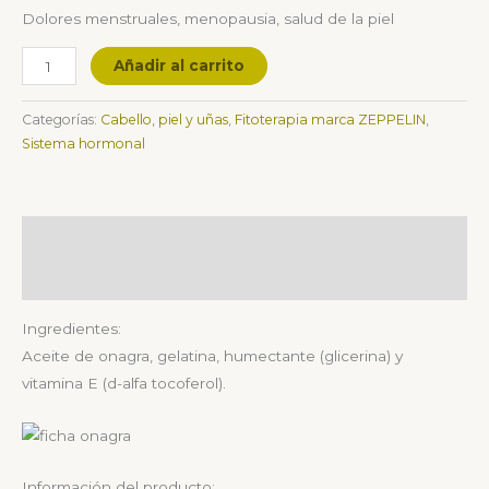
Dolores menstruales, menopausia, salud de la piel
Añadir al carrito
Categorías:
Cabello, piel y uñas
,
Fitoterapia marca ZEPPELIN
,
Sistema hormonal
Descripción
Valoraciones (0)
Ingredientes:
Aceite de onagra, gelatina, humectante (glicerina) y
vitamina E (d-alfa tocoferol).
Información del producto: