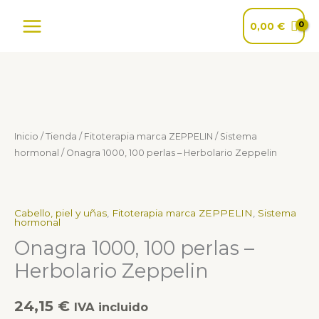
Ir
al
0,00
€
contenido
Onagra
1000,
100
Inicio
/
Tienda
/
Fitoterapia marca ZEPPELIN
/
Sistema
perlas
hormonal
/ Onagra 1000, 100 perlas – Herbolario Zeppelin
-
Herbolario
Zeppelin
Cabello, piel y uñas
,
Fitoterapia marca ZEPPELIN
,
Sistema
hormonal
cantidad
Onagra 1000, 100 perlas –
Herbolario Zeppelin
24,15
€
IVA incluido