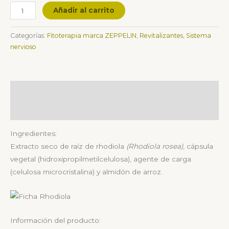
Añadir al carrito
Categorías:
Fitoterapia marca ZEPPELIN
,
Revitalizantes
,
Sistema
nervioso
Descripción
Valoraciones (0)
Ingredientes:
Extracto seco de raíz de rhodiola
(Rhodiola rosea)
, cápsula
vegetal (hidroxipropilmetilcelulosa), agente de carga
(celulosa microcristalina) y almidón de arroz.
Información del producto: