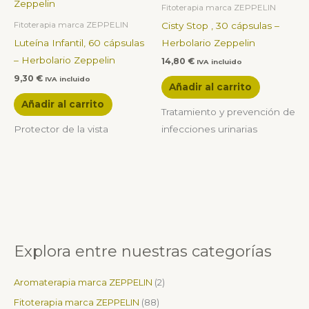
Fitoterapia marca ZEPPELIN
Cisty Stop , 30 cápsulas –
Fitoterapia marca ZEPPELIN
Luteína Infantil, 60 cápsulas
Herbolario Zeppelin
– Herbolario Zeppelin
14,80
€
IVA incluido
9,30
€
IVA incluido
Añadir al carrito
Añadir al carrito
Tratamiento y prevención de
Protector de la vista
infecciones urinarias
Explora entre nuestras categorías
1
7
1
9
1
3
0
1
1
1
9
1
5
1
1
1
8
2
1
p
p
p
p
5
p
p
7
2
2
p
3
p
4
6
6
8
p
7
Aromaterapia marca ZEPPELIN
2
r
r
r
r
p
r
r
p
p
p
r
p
r
p
p
p
p
r
p
o
o
o
o
r
o
o
r
r
r
o
r
o
r
r
r
r
o
r
Fitoterapia marca ZEPPELIN
88